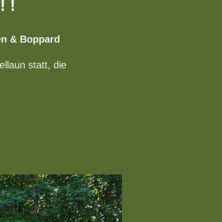
! !
en & Boppard
laun statt, die